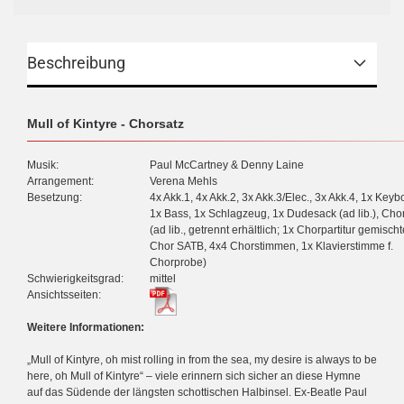
Beschreibung
Mull of Kintyre - Chorsatz
Musik:
Paul McCartney & Denny Laine
Arrangement:
Verena Mehls
Besetzung:
4x Akk.1, 4x Akk.2, 3x Akk.3/Elec., 3x Akk.4, 1x Keyb
1x Bass, 1x Schlagzeug, 1x Dudesack (ad lib.), Cho
(ad lib., getrennt erhältlich; 1x Chorpartitur gemischt
Chor SATB, 4x4 Chorstimmen, 1x Klavierstimme f.
Chorprobe)
Schwierigkeitsgrad:
mittel
Ansichtsseiten:
Weitere Informationen:
„Mull of Kintyre, oh mist rolling in from the sea, my desire is always to be
here, oh Mull of Kintyre“ – viele erinnern sich sicher an diese Hymne
auf das Südende der längsten schottischen Halbinsel. Ex-Beatle Paul